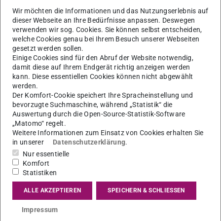
Wir möchten die Informationen und das Nutzungserlebnis auf
Änderung der Kontaktdaten und
dieser Webseite an Ihre Bedürfnisse anpassen. Deswegen
verwenden wir sog. Cookies. Sie können selbst entscheiden,
Nichterreichbarkeit per Mail
welche Cookies genau bei Ihrem Besuch unserer Webseiten
03.02.2020
gesetzt werden sollen.
Liebe Studierende, Um unsere Arbeit noch effizienter zu
Einige Cookies sind für den Abruf der Website notwendig,
gestalten, ziehen wir unseren Mailserver um. Auf Grund
damit diese auf Ihrem Endgerät richtig anzeigen werden
dessen sind wir am 11.02. und 12.02. nicht per Mail erreichb…
kann. Diese essentiellen Cookies können nicht abgewählt
werden.
Der Komfort-Cookie speichert Ihre Spracheinstellung und
bevorzugte Suchmaschine, während „Statistik“ die
Auswertung durch die Open-Source-Statistik-Software
„Matomo“ regelt.
Weitere Informationen zum Einsatz von Cookies erhalten Sie
in unserer
Datenschutzerklärung
.
Nur essentielle
Komfort
Statistiken
ALLE AKZEPTIEREN
SPEICHERN & SCHLIESSEN
Impressum